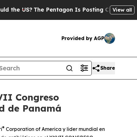
the US?
The Pentagon Is Posting Cryptic Biblical
View all
Provided by AGP
Share
VII Congreso
dad de Panamá
®
i
Corporation of America y lider mundial en