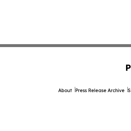
P
About
Press Release Archive
S
© 1995-2026 Newsmatics Inc