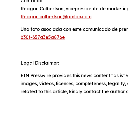
Contacto:
Reagan Culbertson, vicepresidente de marketin
Reagan.culbertson@amlan.com
Una foto asociada con este comunicado de pren
b30f-657a3e5a876e
Legal Disclaimer:
EIN Presswire provides this news content "as is" 
images, videos, licenses, completeness, legality, o
related to this article, kindly contact the author