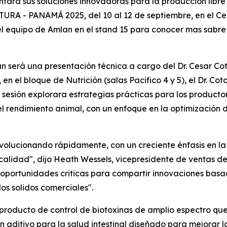
entará sus soluciones innovadoras para la producción lib
- PANAMÁ 2025, del 10 al 12 de septiembre, en el Ce
el equipo de Amlan en el stand 15 para conocer mas sabr
 será una presentación técnica a cargo del Dr. Cesar Cot
, en el bloque de Nutrición (salas Pacifico 4 y 5), el Dr. Co
 sesión explorara estrategias prácticas para los productor
 rendimiento animal, con un enfoque en la optimización de
volucionando rápidamente, con un creciente énfasis en la 
alidad", dijo Heath Wessels, vicepresidente de ventas d
 oportunidades criticas para compartir innovaciones basa
os solidos comerciales".
 producto de control de biotoxinas de amplio espectro que
un aditivo para la salud intestinal diseñado para mejorar la