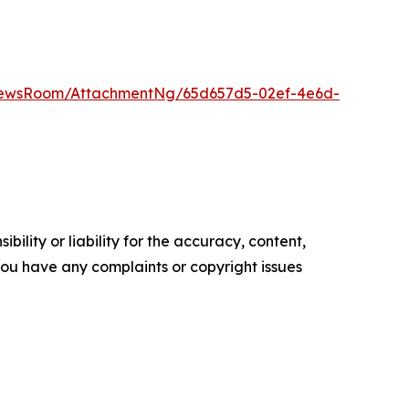
NewsRoom/AttachmentNg/65d657d5-02ef-4e6d-
ility or liability for the accuracy, content,
f you have any complaints or copyright issues