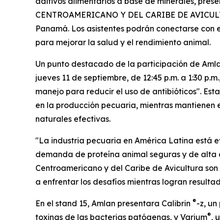
aditivos alimentarios a base de minerales, pres
CENTROAMERICANO Y DEL CARIBE DE AVICULTURA 
Panamá. Los asistentes podrán conectarse con 
para mejorar la salud y el rendimiento animal.
Un punto destacado de la participación de Amlan
jueves 11 de septiembre, de 12:45 p.m. a 1:30 p.m.
manejo
para
reducir
el
uso
de
antibióticos".
Esta
en la producción pecuaria, mientras mantienen el
naturales efectivas.
"La industria pecuaria en América Latina está e
demanda de proteína animal seguras y de alta c
Centroamericano y del Caribe de Avicultura son
a enfrentar los desafíos mientras logran resultad
®
En el stand 15, Amlan presentara Calibrin
-z, un
®
toxinas de las bacterias patógenas, y Varium
, 