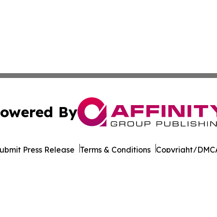
owered By
ubmit Press Release
Terms & Conditions
Copyright/DMCA
. dba Affinity Group Publishing & Liechtenstein Business 
Cookie Settings / Your Privacy Choices