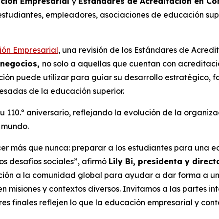
ación Empresarial
y
Estándares de Acreditación en Co
estudiantes, empleadores, asociaciones de educación sup
ión Empresarial
, una revisión de los Estándares de Acred
 negocios,
no solo a aquellas que cuentan con acreditac
ución puede utilizar para guiar su desarrollo estratégico
resadas de la educación superior.
10.º aniversario, reflejando la evolución de la organizac
l mundo.
cer más que nunca: preparar a los estudiantes para una
los desafíos sociales”, afirmó
Lily Bi, presidenta y direc
ación a la comunidad global para ayudar a dar forma a u
n misiones y contextos diversos. Invitamos a las partes i
s finales reflejen lo que la educación empresarial y cont