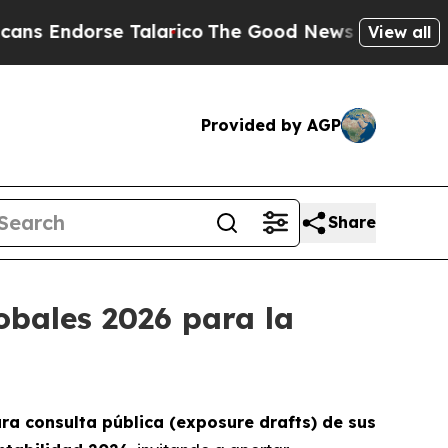
dorse Talarico
The Good News Trump Won’t Mentio
View all
Provided by AGP
Share
obales 2026 para la
ra consulta pública (exposure drafts) de sus