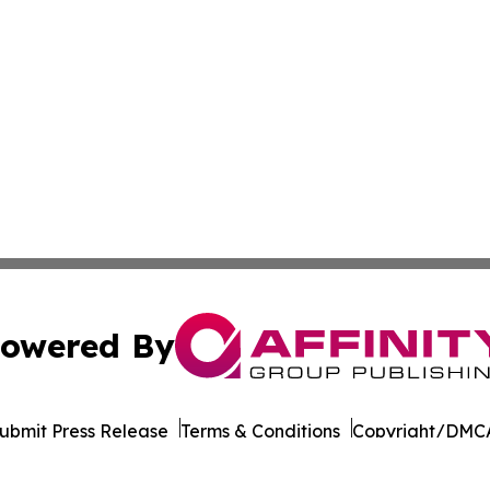
owered By
ubmit Press Release
Terms & Conditions
Copyright/DMCA
. dba Affinity Group Publishing & Liechtenstein Business 