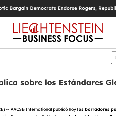
gain Democrats Endorse Rogers, Republicans En
lica sobre los Estándares Gl
) -- AACSB International publicó hoy
los borradores pa