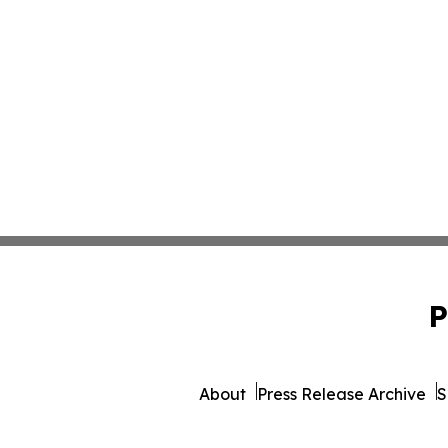
P
About
Press Release Archive
S
© 1995-2026 Newsmatics Inc