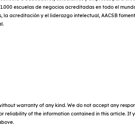
1.000 escuelas de negocios acreditadas en todo el mund
, la acreditación y el liderazgo intelectual, AACSB fomen
l.
without warranty of any kind. We do not accept any responsib
r reliability of the information contained in this article. I
 above.